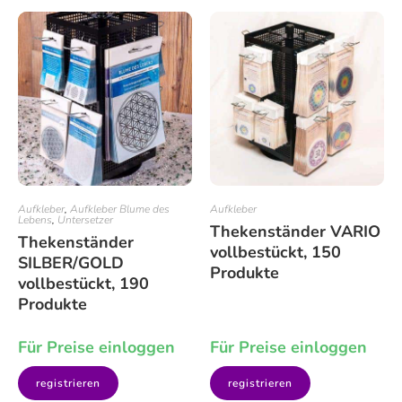
Aufkleber
,
Aufkleber Blume des
Aufkleber
Lebens
,
Untersetzer
Thekenständer VARIO
Thekenständer
vollbestückt, 150
SILBER/GOLD
Produkte
vollbestückt, 190
Produkte
Für Preise einloggen
Für Preise einloggen
registrieren
registrieren