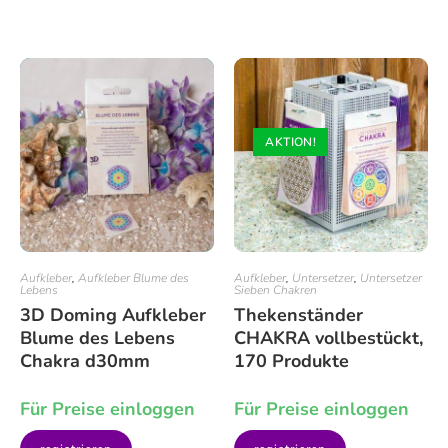
AKTION!
Aufkleber
,
Aufkleber Blume des
Aufkleber
,
Untersetzer
,
Untersetzer
Lebens
Sieben Chakren
3D Doming Aufkleber
Thekenständer
Blume des Lebens
CHAKRA vollbestückt,
Chakra d30mm
170 Produkte
Für Preise einloggen
Für Preise einloggen