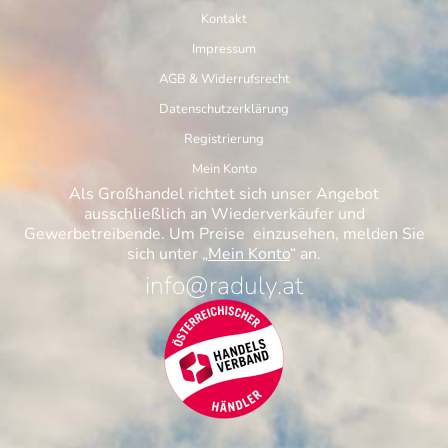
Kontakt
Impressum
AGB & Widerrufsrecht
Datenschutzerklärung
Registrierung
Mein Konto
Als Großhandel richtet sich unser Angebot
ausschließlich an Wiederverkäufer und
Gewerbetreibende. Um Preise einzusehen, melden Sie
sich unter „
Mein Konto
“ an.
info@raduly.at