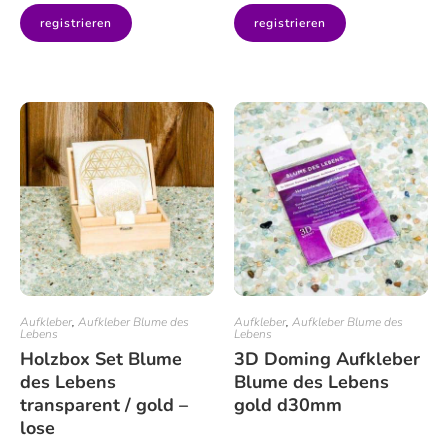
registrieren
registrieren
Aufkleber
,
Aufkleber Blume des
Aufkleber
,
Aufkleber Blume des
Lebens
Lebens
Holzbox Set Blume
3D Doming Aufkleber
des Lebens
Blume des Lebens
transparent / gold –
gold d30mm
lose