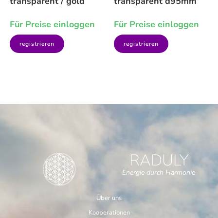
transparent / gold
transparent d95mm
Für Preise einloggen
Für Preise einloggen
registrieren
registrieren
RADULY
Energie durch Harmonie
Über uns
Kooperationen