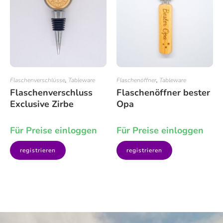
Flaschenverschlüsse
,
Tableware
Flaschenöffner
,
Tableware
Flaschenverschluss
Flaschenöffner bester
Exclusive Zirbe
Opa
Für Preise einloggen
Für Preise einloggen
registrieren
registrieren