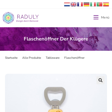
Menü
Flaschenöffner Der Klügere
Startseite
>
Alle Produkte
>
Tableware
>
Flaschenöffner
>
Flaschenöffner 
🔍