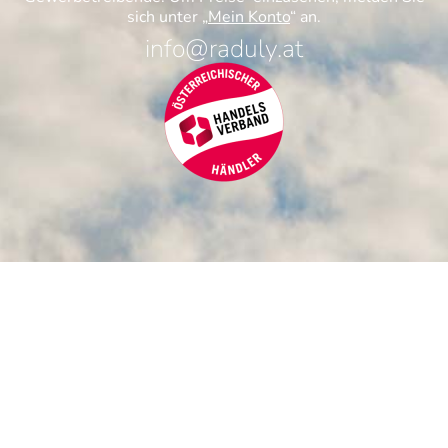
sich unter „
Mein Konto
“ an.
info@raduly.at