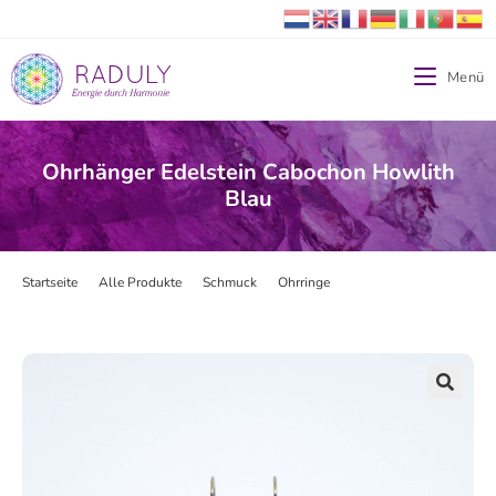
Menü
Ohrhänger Edelstein Cabochon Howlith
Blau
Startseite
>
Alle Produkte
>
Schmuck
>
Ohrringe
>
Ohrhänger Edelstein Ca
🔍