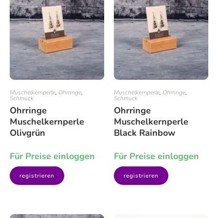
Muschelkernperle
,
Ohrringe
,
Muschelkernperle
,
Ohrringe
,
Schmuck
Schmuck
Ohrringe
Ohrringe
Muschelkernperle
Muschelkernperle
Olivgrün
Black Rainbow
Für Preise einloggen
Für Preise einloggen
registrieren
registrieren