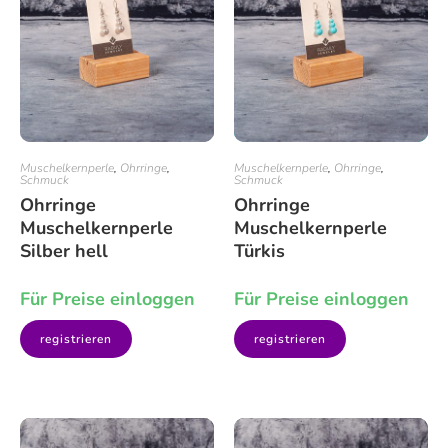
Muschelkernperle
,
Ohrringe
,
Muschelkernperle
,
Ohrringe
,
Schmuck
Schmuck
Ohrringe
Ohrringe
Muschelkernperle
Muschelkernperle
Silber hell
Türkis
Für Preise einloggen
Für Preise einloggen
registrieren
registrieren