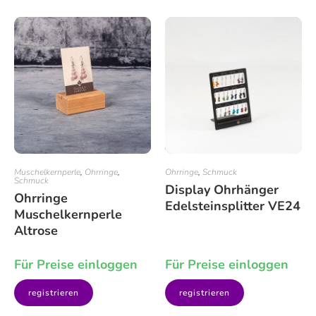
Muschelkernperle
,
Ohrringe
,
Ohrringe
,
Schmuck
Schmuck
Display Ohrhänger
Ohrringe
Edelsteinsplitter VE24
Muschelkernperle
Altrose
Für Preise einloggen
Für Preise einloggen
registrieren
registrieren