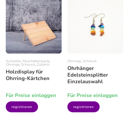
Aufsteller
,
Muschelkernperle
,
Ohrringe
,
Schmuck
Ohrringe
,
Schmuck
,
Zubehör
Ohrhänger
Holzdisplay für
Edelsteinsplitter
Ohrring-Kärtchen
Einzelauswahl
Für Preise einloggen
Für Preise einloggen
registrieren
registrieren