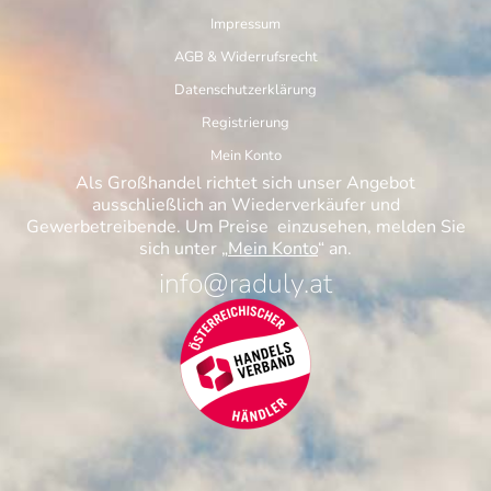
Impressum
AGB & Widerrufsrecht
Datenschutzerklärung
Registrierung
Mein Konto
Als Großhandel richtet sich unser Angebot
ausschließlich an Wiederverkäufer und
Gewerbetreibende. Um Preise einzusehen, melden Sie
sich unter „
Mein Konto
“ an.
info@raduly.at