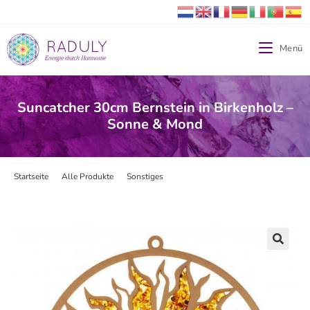
Menü
Suncatcher 30cm Bernstein in Birkenholz –
Sonne & Mond
Startseite
>
Alle Produkte
>
Sonstiges
>
Suncatcher 30cm Bernstein in Birk
🔍