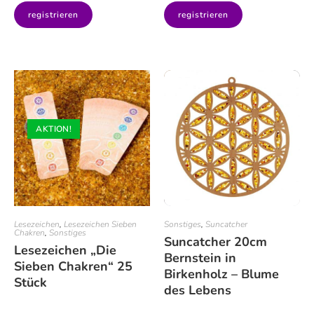
registrieren
registrieren
AKTION!
Lesezeichen
,
Lesezeichen Sieben
Sonstiges
,
Suncatcher
Chakren
,
Sonstiges
Suncatcher 20cm
Lesezeichen „Die
Bernstein in
Sieben Chakren“ 25
Birkenholz – Blume
Stück
des Lebens