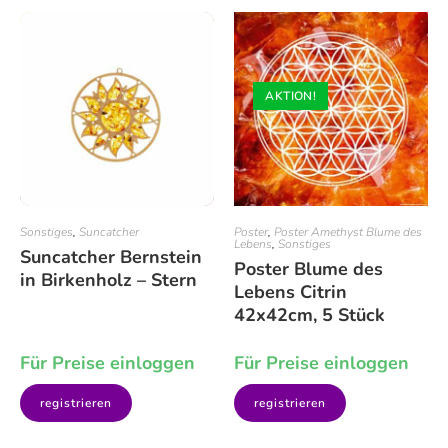
AKTION!
Sonstiges
,
Suncatcher
Poster
,
Poster Amethyst Blume des
Lebens
,
Sonstiges
Suncatcher Bernstein
Poster Blume des
in Birkenholz – Stern
Lebens Citrin
42x42cm, 5 Stück
Für Preise einloggen
Für Preise einloggen
registrieren
registrieren