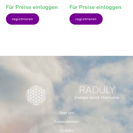
Für Preise einloggen
Für Preise einloggen
registrieren
registrieren
RADULY
Energie durch Harmonie
Über uns
Kooperationen
Kontakt