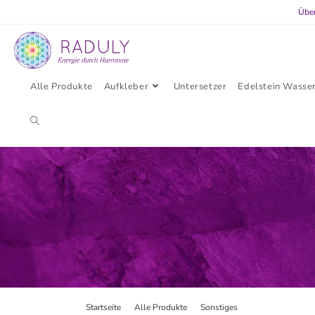
Übe
Alle Produkte
Aufkleber
Untersetzer
Edelstein Wasse
Startseite
>
Alle Produkte
>
Sonstiges
>
Suncatcher Berns