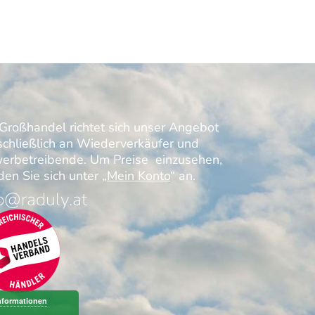
Großhandel richtet sich unser Angebot
schließlich an Wiederverkäufer und
erbetreibende. Um Preise einzusehen,
en Sie sich unter „
Mein Konto
“ an.
o@raduly.at
nformationen