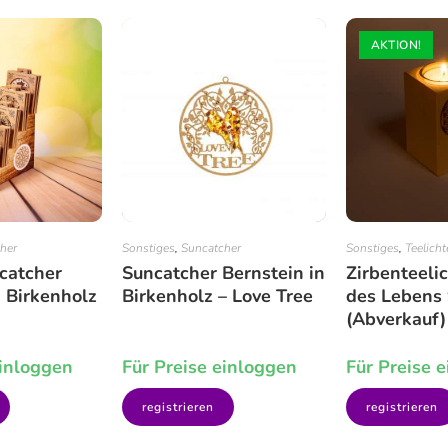
AKTION!
her
Sonstiges
,
Suncatcher
Sonstiges
,
Teelicht
catcher
Suncatcher Bernstein in
Zirbenteeli
n Birkenholz
Birkenholz – Love Tree
des Lebens
(Abverkauf)
einloggen
Für Preise einloggen
Für Preise 
registrieren
registrieren