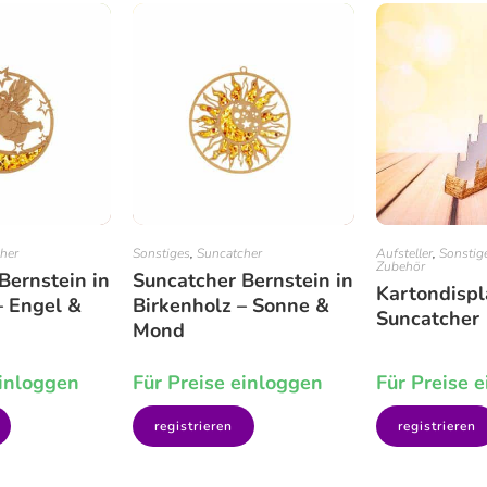
her
Sonstiges
,
Suncatcher
Aufsteller
,
Sonstig
Zubehör
Bernstein in
Suncatcher Bernstein in
Kartondispl
– Engel &
Birkenholz – Sonne &
Suncatcher
Mond
einloggen
Für Preise einloggen
Für Preise 
registrieren
registrieren