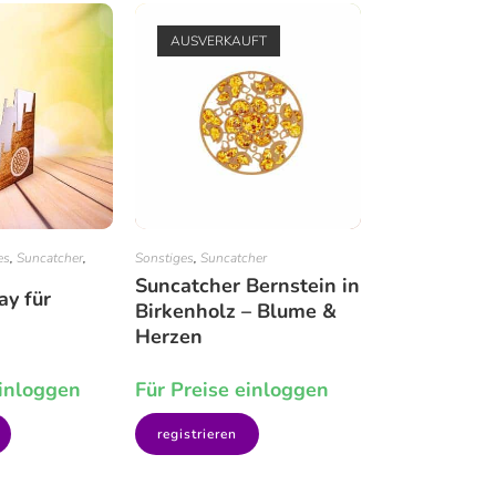
AUSVERKAUFT
es
,
Suncatcher
,
Sonstiges
,
Suncatcher
Suncatcher Bernstein in
ay für
Birkenholz – Blume &
Herzen
einloggen
Für Preise einloggen
registrieren