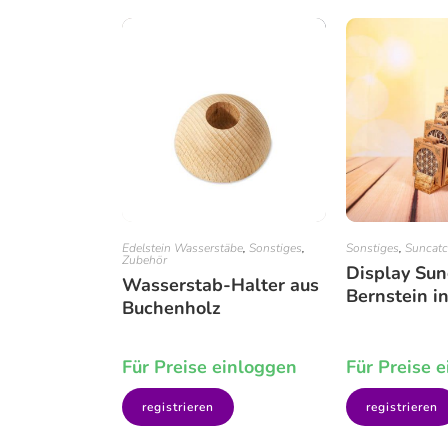
Edelstein Wasserstäbe
,
Sonstiges
,
Sonstiges
,
Suncatc
Zubehör
Display Sun
Wasserstab-Halter aus
Bernstein i
Buchenholz
Für Preise einloggen
Für Preise 
registrieren
registrieren