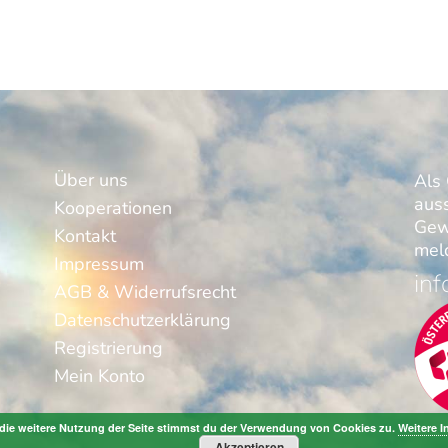
Über uns
Als 
aus
Kooperationen
Gew
Kontakt
meld
Impressum
inf
AGB & Widerrufsrecht
Datenschutzerklärung
Registrierung
Mein Konto
die weitere Nutzung der Seite stimmst du der Verwendung von Cookies zu.
Weitere I
Akzeptieren