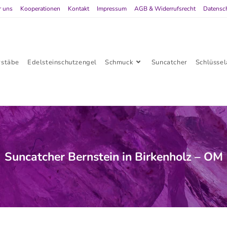
r uns
Kooperationen
Kontakt
Impressum
AGB & Widerrufsrecht
Datensc
rstäbe
Edelsteinschutzengel
Schmuck
Suncatcher
Schlüsse
Suncatcher Bernstein in Birkenholz – OM
tein in Birkenholz – OM