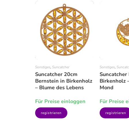
Sonstiges
,
Suncatcher
Sonstiges
,
Suncatc
Suncatcher 20cm
Suncatcher 
Bernstein in Birkenholz
Birkenholz 
– Blume des Lebens
Mond
Für Preise einloggen
Für Preise 
registrieren
registrieren