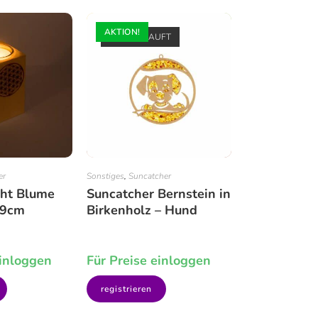
AKTION!
AUSVERKAUFT
er
Sonstiges
,
Suncatcher
cht Blume
Suncatcher Bernstein in
 9cm
Birkenholz – Hund
einloggen
Für Preise einloggen
registrieren