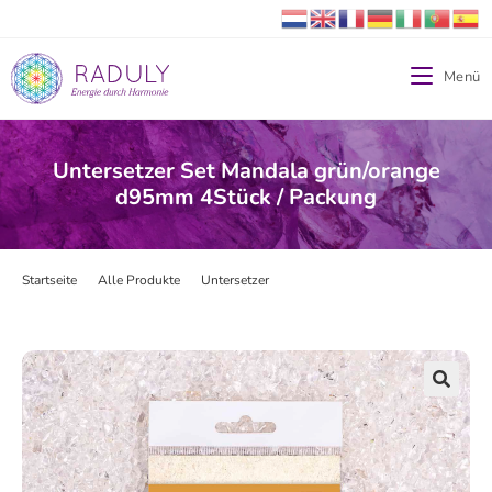
Menü
Untersetzer Set Mandala grün/orange
d95mm 4Stück / Packung
Startseite
>
Alle Produkte
>
Untersetzer
>
Untersetzer Set Mandala grün/or
🔍