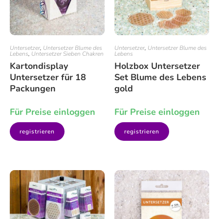
Untersetzer
,
Untersetzer Blume des
Untersetzer
,
Untersetzer Blume des
Lebens
,
Untersetzer Sieben Chakren
Lebens
Kartondisplay
Holzbox Untersetzer
Untersetzer für 18
Set Blume des Lebens
Packungen
gold
Für Preise einloggen
Für Preise einloggen
registrieren
registrieren