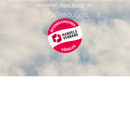
sich unter „
Mein Konto
“ an.
info@raduly.at