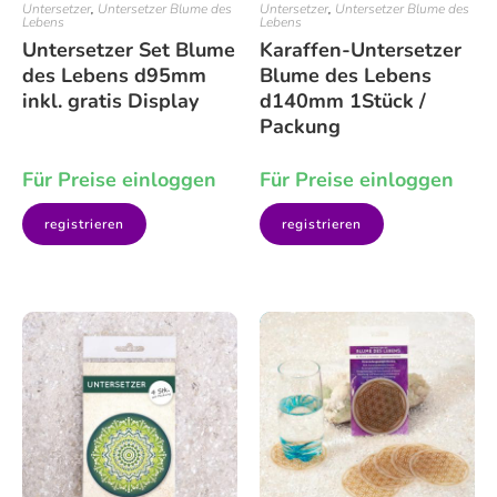
Untersetzer
,
Untersetzer Blume des
Untersetzer
,
Untersetzer Blume des
Lebens
Lebens
Untersetzer Set Blume
Karaffen-Untersetzer
des Lebens d95mm
Blume des Lebens
inkl. gratis Display
d140mm 1Stück /
Packung
Für Preise einloggen
Für Preise einloggen
registrieren
registrieren