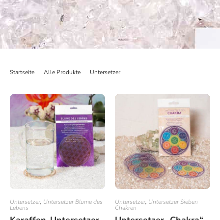
Startseite
>
Alle Produkte
>
Untersetzer
>
Untersetzer Set Mandala grün/or
Untersetzer
,
Untersetzer Blume des
Untersetzer
,
Untersetzer Sieben
Lebens
Chakren