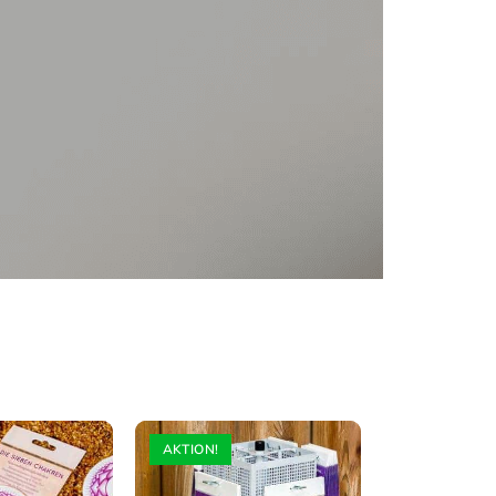
llt – weiss
AKTION!