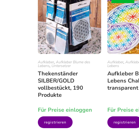
Aufkleber
,
Aufkleber Blume des
Aufkleber
,
Aufkleb
Lebens
,
Untersetzer
Lebens
Thekenständer
Aufkleber 
SILBER/GOLD
Lebens Cha
vollbestückt, 190
transparen
Produkte
Für Preise einloggen
Für Preise 
registrieren
registrieren