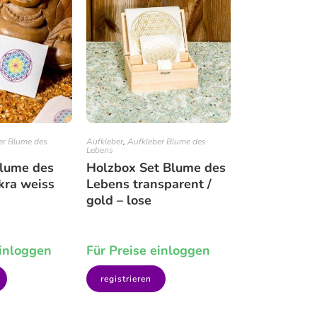
er Blume des
Aufkleber
,
Aufkleber Blume des
Lebens
Blume des
Holzbox Set Blume des
kra weiss
Lebens transparent /
gold – lose
einloggen
Für Preise einloggen
registrieren