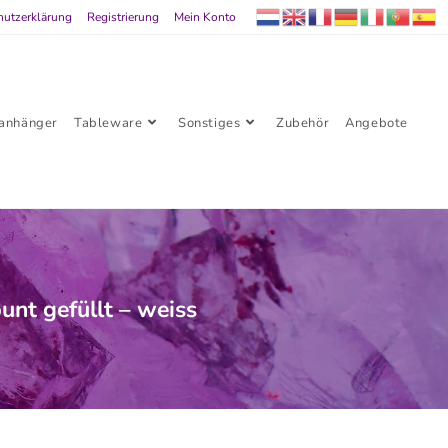
hutzerklärung
Registrierung
Mein Konto
lanhänger
Tableware
Sonstiges
Zubehör
Angebote
nt gefüllt – weiss
llt – weiss