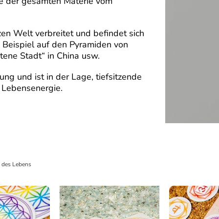
ge der gesamten Materie vom
zen Welt verbreitet und befindet sich
m Beispiel auf den Pyramiden von
tene Stadt“ in China usw.
ng und ist in der Lage, tiefsitzende
e Lebensenergie.
 des Lebens
>
Verpackte Aufkleber Blume des Lebens Doming 1x d30mm bunt gefü