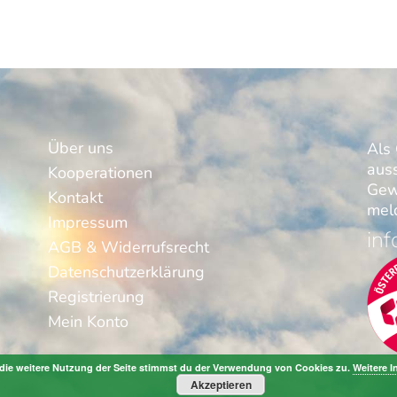
Über uns
Als 
aus
Kooperationen
Gew
Kontakt
meld
Impressum
inf
AGB & Widerrufsrecht
Datenschutzerklärung
Registrierung
Mein Konto
die weitere Nutzung der Seite stimmst du der Verwendung von Cookies zu.
Weitere I
Akzeptieren