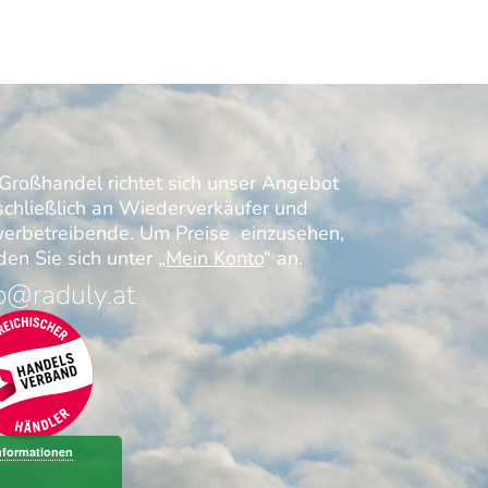
Großhandel richtet sich unser Angebot
schließlich an Wiederverkäufer und
erbetreibende. Um Preise einzusehen,
en Sie sich unter „
Mein Konto
“ an.
o@raduly.at
nformationen