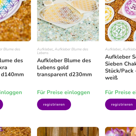
er Blume des
Aufkleber
,
Aufkleber Blume des
Aufkleber
,
Aufkleb
Lebens
Aufkleber S
Blume des
Aufkleber Blume des
Sieben Cha
kra
Lebens gold
Stück/Pack
t d140mm
transparent d230mm
weiß
einloggen
Für Preise einloggen
Für Preise 
registrieren
registrieren