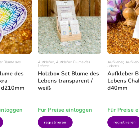
er Blume des
Aufkleber
,
Aufkleber Blume des
Aufkleber
,
Aufkleb
Lebens
Lebens
Blume des
Holzbox Set Blume des
Aufkleber 
kra
Lebens transparent /
Lebens Cha
t d210mm
weiß
d40mm
einloggen
Für Preise einloggen
Für Preise 
registrieren
registrieren