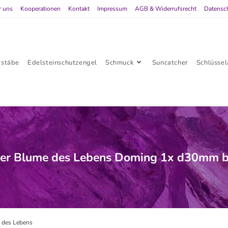
r uns
Kooperationen
Kontakt
Impressum
AGB & Widerrufsrecht
Datensc
rstäbe
Edelsteinschutzengel
Schmuck
Suncatcher
Schlüsse
er Blume des Lebens Doming 1x d30mm bu
 des Lebens
>
Verpackte Aufkleber Blume des Lebens Doming 1x d30mm bunt gefü