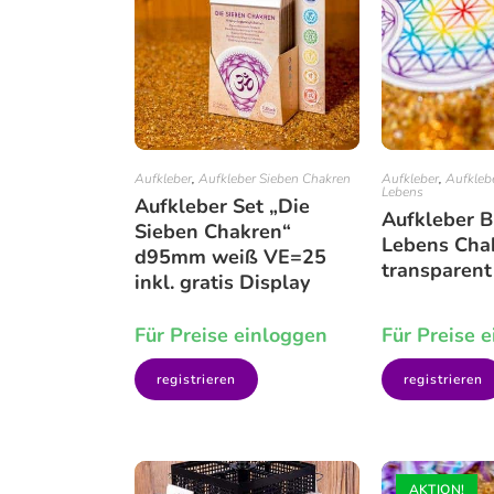
Aufkleber
,
Aufkleber Sieben Chakren
Aufkleber
,
Aufkleb
Lebens
Aufkleber Set „Die
Aufkleber 
Sieben Chakren“
Lebens Cha
d95mm weiß VE=25
transparen
inkl. gratis Display
Für Preise einloggen
Für Preise 
registrieren
registrieren
AKTION!