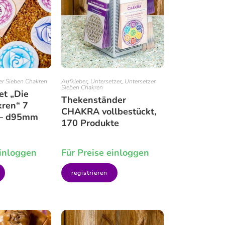
er Sieben Chakren
Aufkleber
,
Untersetzer
,
Untersetzer
Sieben Chakren
et „Die
Thekenständer
kren“ 7
CHAKRA vollbestückt,
 – d95mm
170 Produkte
einloggen
Für Preise einloggen
registrieren