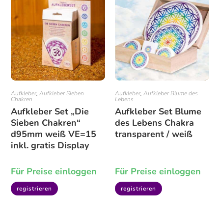
Aufkleber
,
Aufkleber Sieben
Aufkleber
,
Aufkleber Blume des
Chakren
Lebens
Aufkleber Set „Die
Aufkleber Set Blume
Sieben Chakren“
des Lebens Chakra
d95mm weiß VE=15
transparent / weiß
inkl. gratis Display
Für Preise einloggen
Für Preise einloggen
registrieren
registrieren