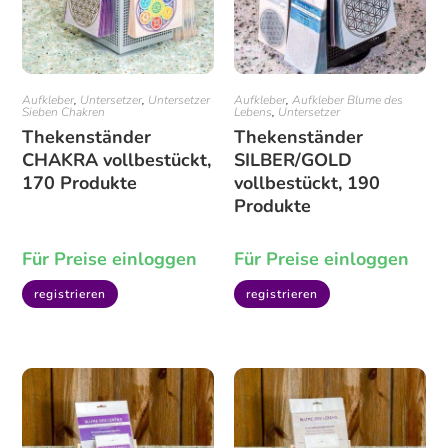
Aufkleber
,
Untersetzer
,
Untersetzer
Aufkleber
,
Aufkleber Blume des
Sieben Chakren
Lebens
,
Untersetzer
Thekenständer
Thekenständer
CHAKRA vollbestückt,
SILBER/GOLD
170 Produkte
vollbestückt, 190
Produkte
Für Preise einloggen
Für Preise einloggen
registrieren
registrieren