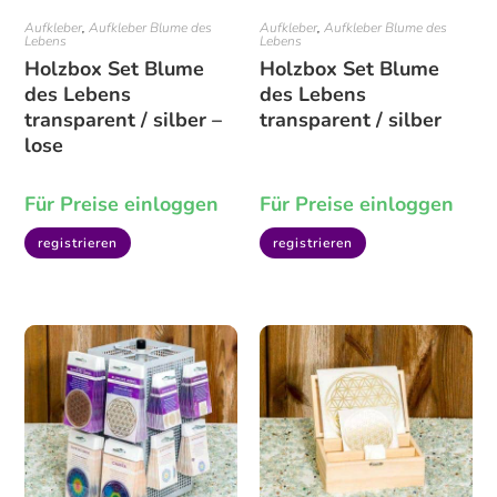
Aufkleber
,
Aufkleber Blume des
Aufkleber
,
Aufkleber Blume des
Lebens
Lebens
Holzbox Set Blume
Holzbox Set Blume
des Lebens
des Lebens
transparent / silber –
transparent / silber
lose
Für Preise einloggen
Für Preise einloggen
registrieren
registrieren