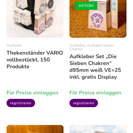
AKTION!
Aufkleber
Aufkleber
,
Aufkleber Sieben
Chakren
Thekenständer VARIO
Aufkleber Set „Die
vollbestückt, 150
Sieben Chakren“
Produkte
d95mm weiß VE=25
inkl. gratis Display
Für Preise einloggen
Für Preise einloggen
registrieren
registrieren