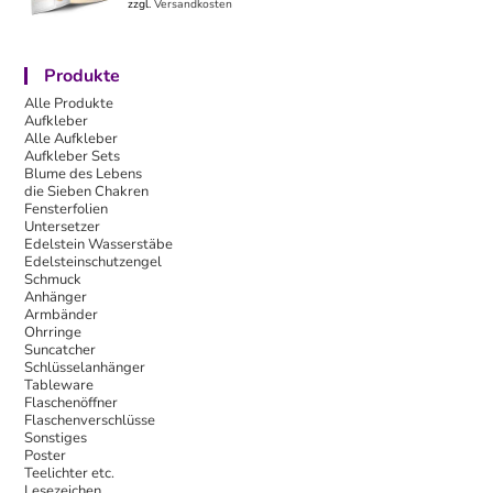
zzgl.
Versandkosten
Produkte
Alle Produkte
Aufkleber
Alle Aufkleber
Aufkleber Sets
Blume des Lebens
die Sieben Chakren
Fensterfolien
Untersetzer
Edelstein Wasserstäbe
Edelsteinschutzengel
Schmuck
Anhänger
Armbänder
Ohrringe
Suncatcher
Schlüsselanhänger
Tableware
Flaschenöffner
Flaschenverschlüsse
Sonstiges
Poster
Teelichter etc.
Lesezeichen