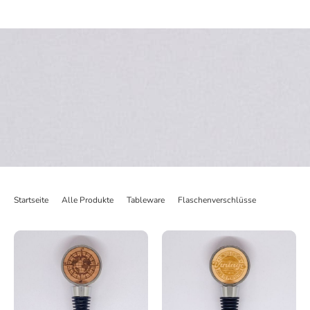
Startseite
>
Alle Produkte
>
Tableware
>
Flaschenverschlüsse
>
Flaschenv