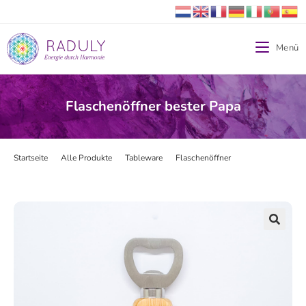
Menü
Flaschenöffner bester Papa
Startseite
>
Alle Produkte
>
Tableware
>
Flaschenöffner
>
Flaschenöffner b
🔍