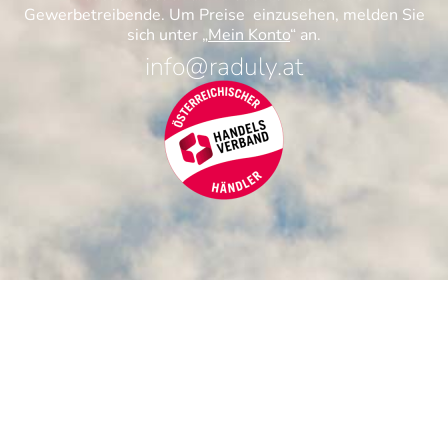
Gewerbetreibende. Um Preise einzusehen, melden Sie
sich unter „
Mein Konto
“ an.
info@raduly.at