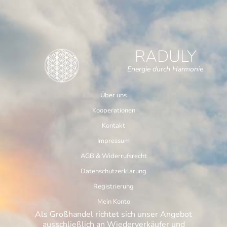
RADULY
Energie durch Harmonie
Über uns
Kooperationen
Kontakt
Impressum
AGB & Widerrufsrecht
Datenschutzerklärung
Registrierung
Mein Konto
Als Großhandel richtet sich unser Angebot
ausschließlich an Wiederverkäufer und