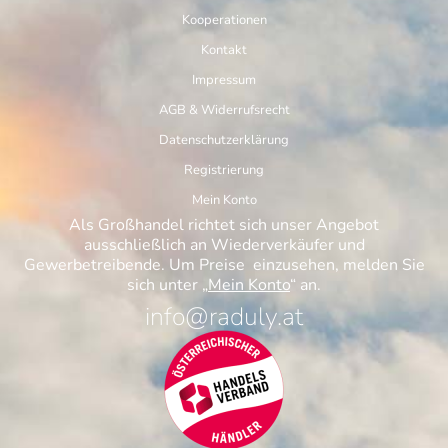
Kooperationen
Kontakt
Impressum
AGB & Widerrufsrecht
Datenschutzerklärung
Registrierung
Mein Konto
Als Großhandel richtet sich unser Angebot
ausschließlich an Wiederverkäufer und
Gewerbetreibende. Um Preise einzusehen, melden Sie
sich unter „
Mein Konto
“ an.
info@raduly.at