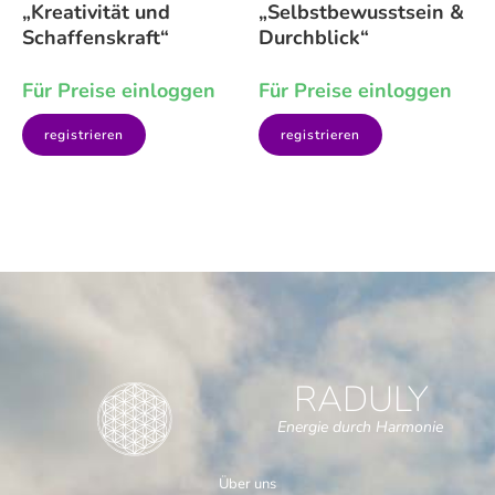
„Kreativität und
„Selbstbewusstsein &
Schaffenskraft“
Durchblick“
Für Preise einloggen
Für Preise einloggen
registrieren
registrieren
RADULY
Energie durch Harmonie
Über uns