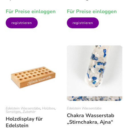
Für Preise einloggen
Für Preise einloggen
registrieren
registrieren
Edelstein Wasserstäbe
,
Holzbox
,
Edelstein Wasserstäbe
Sonstiges
,
Zubehör
Chakra Wasserstab
Holzdisplay für
„Stirnchakra, Ajna“
Edelstein