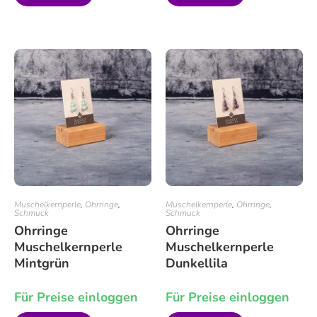
Muschelkernperle
,
Ohrringe
,
Muschelkernperle
,
Ohrringe
,
Schmuck
Schmuck
Ohrringe
Ohrringe
Muschelkernperle
Muschelkernperle
Mintgrün
Dunkellila
Für Preise einloggen
Für Preise einloggen