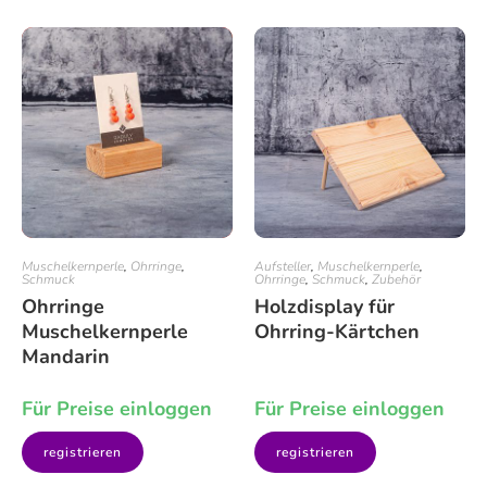
Muschelkernperle
,
Ohrringe
,
Aufsteller
,
Muschelkernperle
,
Schmuck
Ohrringe
,
Schmuck
,
Zubehör
Ohrringe
Holzdisplay für
Muschelkernperle
Ohrring-Kärtchen
Mandarin
Für Preise einloggen
Für Preise einloggen
registrieren
registrieren