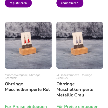
registrieren
registrieren
Muschelkernperle
,
Ohrringe
,
Muschelkernperle
,
Ohrringe
,
Schmuck
Schmuck
Ohrringe
Ohrringe
Muschelkernperle Rot
Muschelkernperle
Metallic Grau
Für Preise einloggen
Für Preise einloggen