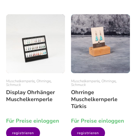
Muschelkernperle
,
Ohrringe
,
Muschelkernperle
,
Ohrringe
,
Schmuck
Schmuck
Display Ohrhänger
Ohrringe
Muschelkernperle
Muschelkernperle
Türkis
Für Preise einloggen
Für Preise einloggen
registrieren
registrieren