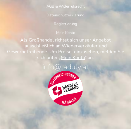
AGB & Widerrufsrecht
Datenschutzerklärung
Registrierung
Mein Konto
Als Großhandel richtet sich unser Angebot
ausschließlich an Wiederverkäufer und
Gewerbetreibende. Um Preise einzusehen, melden Sie
sich unter „
Mein Konto
“ an.
info@raduly.at