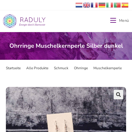
Menü
Ohrringe Muschelkernperle Silber dunkel
Startseite
>
Alle Produkte
>
Schmuck
>
Ohrringe
>
Muschelkernperle
>
Oh
🔍