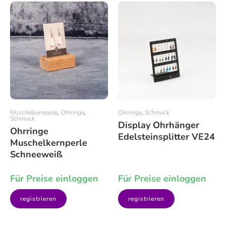
Muschelkernperle
,
Ohrringe
,
Ohrringe
,
Schmuck
Schmuck
Display Ohrhänger
Ohrringe
Edelsteinsplitter VE24
Muschelkernperle
Schneeweiß
Für Preise einloggen
Für Preise einloggen
registrieren
registrieren