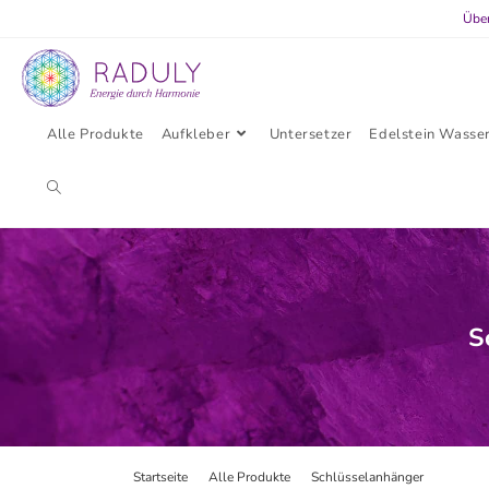
Übe
Alle Produkte
Aufkleber
Untersetzer
Edelstein Wasse
S
Startseite
>
Alle Produkte
>
Schlüsselanhänger
>
Schlüs