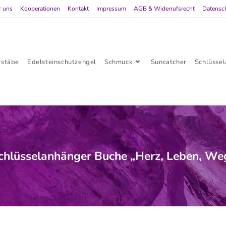
r uns
Kooperationen
Kontakt
Impressum
AGB & Widerrufsrecht
Datensc
rstäbe
Edelsteinschutzengel
Schmuck
Suncatcher
Schlüsse
chlüsselanhänger Buche „Herz, Leben, We
selanhänger Buche „Herz, Leben, Weg“