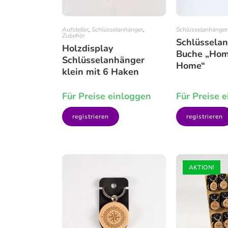
Aufsteller
,
Schlüsselanhänger
,
Schlüsselanhänger
Zubehör
Schlüssela
Holzdisplay
Buche „Hom
Schlüsselanhänger
Home“
klein mit 6 Haken
Für Preise einloggen
Für Preise 
registrieren
registrieren
AKTION!