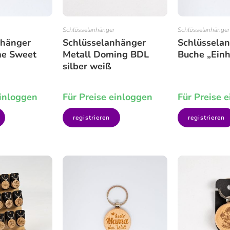
Schlüsselanhänger
Schlüsselanhänger
nhänger
Schlüsselanhänger
Schlüssela
e Sweet
Metall Doming BDL
Buche „Einh
silber weiß
einloggen
Für Preise einloggen
Für Preise 
registrieren
registrieren