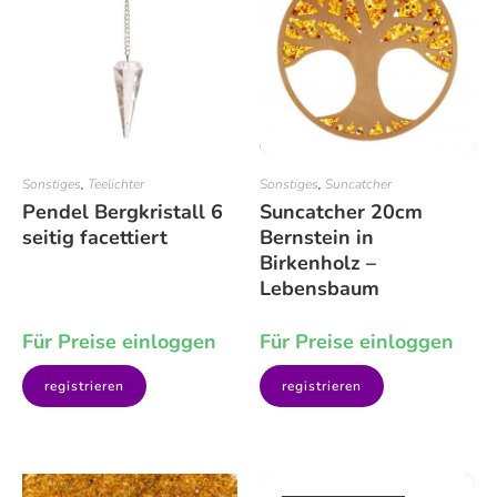
Sonstiges
,
Teelichter
Sonstiges
,
Suncatcher
Pendel Bergkristall 6
Suncatcher 20cm
seitig facettiert
Bernstein in
Birkenholz –
Lebensbaum
Für Preise einloggen
Für Preise einloggen
registrieren
registrieren