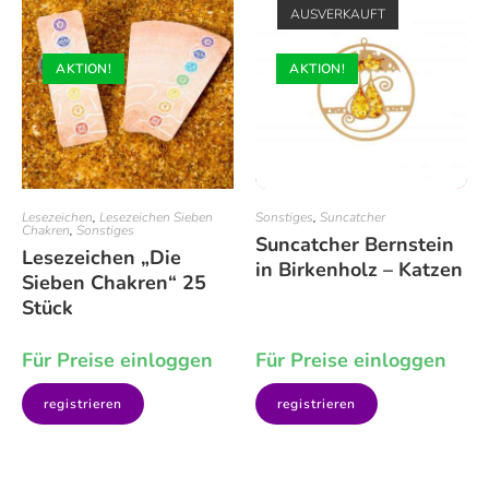
AUSVERKAUFT
AKTION!
AKTION!
Lesezeichen
,
Lesezeichen Sieben
Sonstiges
,
Suncatcher
Chakren
,
Sonstiges
Suncatcher Bernstein
Lesezeichen „Die
in Birkenholz – Katzen
Sieben Chakren“ 25
Stück
Für Preise einloggen
Für Preise einloggen
registrieren
registrieren