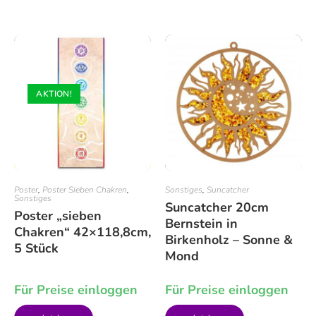
AKTION!
Poster
,
Poster Sieben Chakren
,
Sonstiges
,
Suncatcher
Sonstiges
Suncatcher 20cm
Poster „sieben
Bernstein in
Chakren“ 42×118,8cm,
Birkenholz – Sonne &
5 Stück
Mond
Für Preise einloggen
Für Preise einloggen