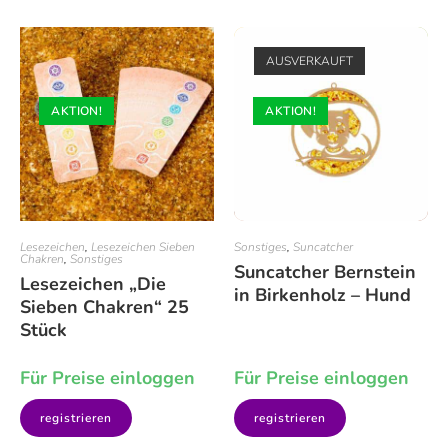
AUSVERKAUFT
AKTION!
AKTION!
Lesezeichen
,
Lesezeichen Sieben
Sonstiges
,
Suncatcher
Chakren
,
Sonstiges
Suncatcher Bernstein
Lesezeichen „Die
in Birkenholz – Hund
Sieben Chakren“ 25
Stück
Für Preise einloggen
Für Preise einloggen
registrieren
registrieren