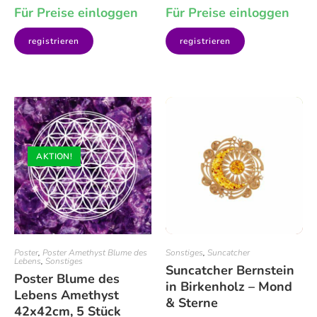
Für Preise einloggen
Für Preise einloggen
registrieren
registrieren
AKTION!
Poster
,
Poster Amethyst Blume des
Sonstiges
,
Suncatcher
Lebens
,
Sonstiges
Suncatcher Bernstein
Poster Blume des
in Birkenholz – Mond
Lebens Amethyst
& Sterne
42x42cm, 5 Stück