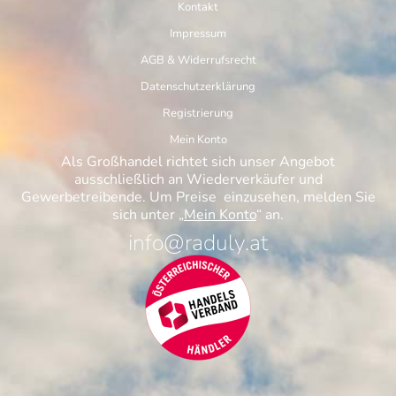
Kontakt
Impressum
AGB & Widerrufsrecht
Datenschutzerklärung
Registrierung
Mein Konto
Als Großhandel richtet sich unser Angebot
ausschließlich an Wiederverkäufer und
Gewerbetreibende. Um Preise einzusehen, melden Sie
sich unter „
Mein Konto
“ an.
info@raduly.at