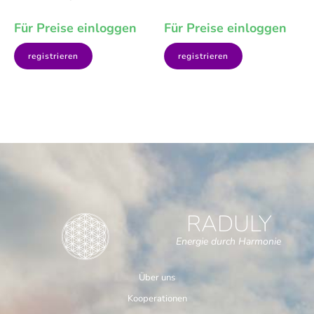
Für Preise einloggen
Für Preise einloggen
registrieren
registrieren
RADULY
Energie durch Harmonie
Über uns
Kooperationen