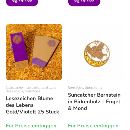
registrieren
registrieren
Lesezeichen
,
Lesezeichen Blume
Sonstiges
,
Suncatcher
des Lebens
,
Sonstiges
Suncatcher Bernstein
Lesezeichen Blume
in Birkenholz – Engel
des Lebens
& Mond
Gold/Violett 25 Stück
Für Preise einloggen
Für Preise einloggen