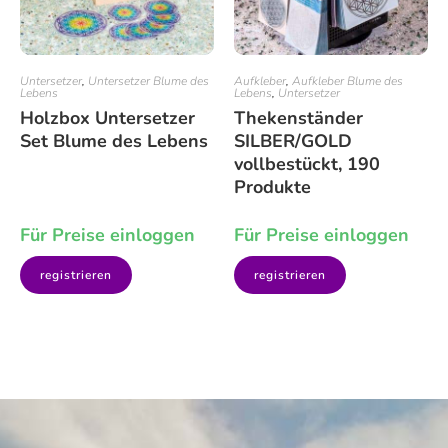
Untersetzer
,
Untersetzer Blume des
Aufkleber
,
Aufkleber Blume des
Lebens
Lebens
,
Untersetzer
Holzbox Untersetzer
Thekenständer
Set Blume des Lebens
SILBER/GOLD
vollbestückt, 190
Produkte
Für Preise einloggen
Für Preise einloggen
registrieren
registrieren