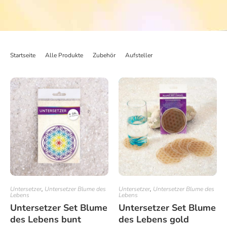
Startseite
>
Alle Produkte
>
Zubehör
>
Aufsteller
>
Thekenständer aus Metal
Untersetzer
,
Untersetzer Blume des
Untersetzer
,
Untersetzer Blume des
Lebens
Lebens
Untersetzer Set Blume
Untersetzer Set Blume
des Lebens bunt
des Lebens gold