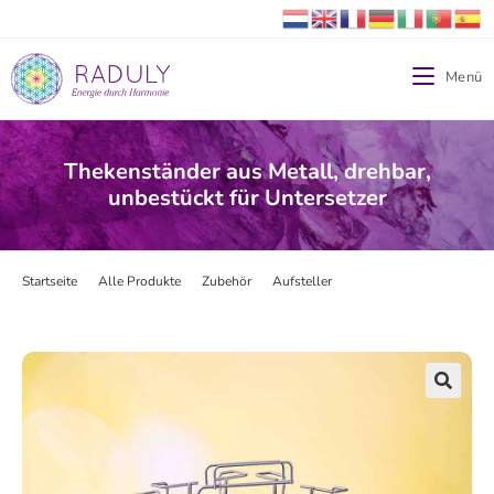
Menü
Thekenständer aus Metall, drehbar,
unbestückt für Untersetzer
Startseite
>
Alle Produkte
>
Zubehör
>
Aufsteller
>
Thekenständer aus Metal
🔍