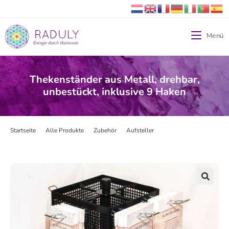
Menü
Thekenständer aus Metall, drehbar,
unbestückt, inklusive 9 Haken
Startseite
>
Alle Produkte
>
Zubehör
>
Aufsteller
>
Thekenständer aus Metal
🔍