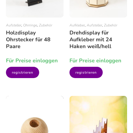
Aufsteller
,
Ohrringe
,
Zubehör
Aufkleber
,
Aufsteller
,
Zubehör
Holzdisplay
Drehdisplay für
Ohrstecker für 48
Aufkleber mit 24
Paare
Haken weiß/hell
Für Preise einloggen
Für Preise einloggen
registrieren
registrieren