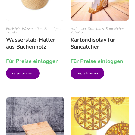
Edelstein Wasserstäbe
,
Sonstiges
,
Aufsteller
,
Sonstiges
,
Suncatcher
,
Zubehör
Zubehör
Wasserstab-Halter
Kartondisplay für
aus Buchenholz
Suncatcher
Für Preise einloggen
Für Preise einloggen
registrieren
registrieren