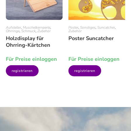
Aufsteller
,
Muschelkernperle
,
Poster
,
Sonstiges
,
Suncatcher
,
Ohrringe
,
Schmuck
,
Zubehör
Zubehör
Holzdisplay für
Poster Suncatcher
Ohrring-Kärtchen
Für Preise einloggen
Für Preise einloggen
registrieren
registrieren