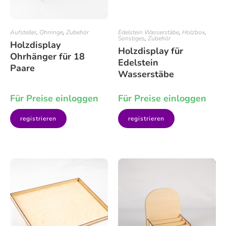
Aufsteller
,
Ohrringe
,
Zubehör
Edelstein Wasserstäbe
,
Holzbox
,
Sonstiges
,
Zubehör
Holzdisplay
Holzdisplay für
Ohrhänger für 18
Edelstein
Paare
Wasserstäbe
Für Preise einloggen
Für Preise einloggen
registrieren
registrieren