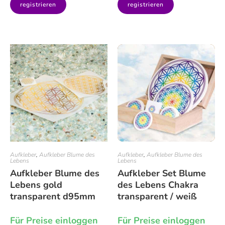
registrieren
registrieren
Aufkleber
,
Aufkleber Blume des
Aufkleber
,
Aufkleber Blume des
Lebens
Lebens
Aufkleber Blume des
Aufkleber Set Blume
Lebens gold
des Lebens Chakra
transparent d95mm
transparent / weiß
Für Preise einloggen
Für Preise einloggen