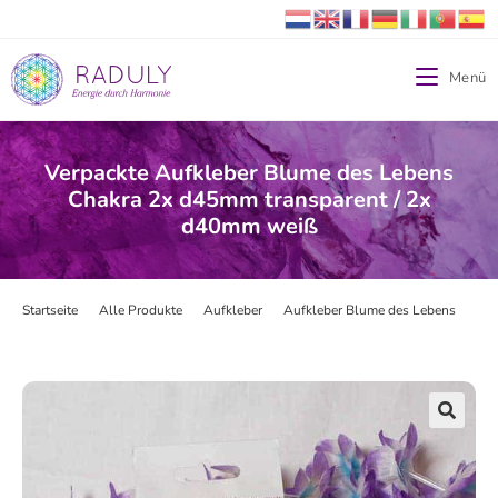
Menü
Verpackte Aufkleber Blume des Lebens
Chakra 2x d45mm transparent / 2x
d40mm weiß
Startseite
>
Alle Produkte
>
Aufkleber
>
Aufkleber Blume des Lebens
>
Ver
🔍