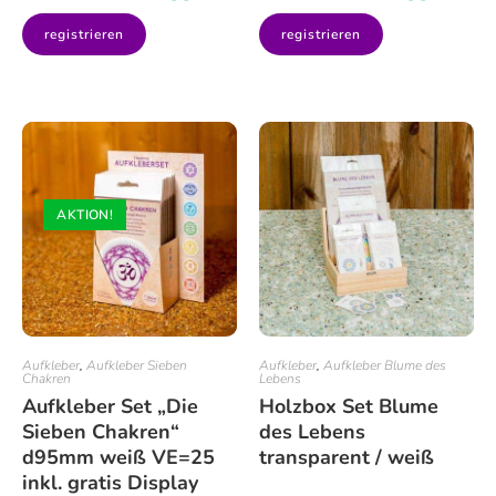
registrieren
registrieren
AKTION!
Aufkleber
,
Aufkleber Sieben
Aufkleber
,
Aufkleber Blume des
Chakren
Lebens
Aufkleber Set „Die
Holzbox Set Blume
Sieben Chakren“
des Lebens
d95mm weiß VE=25
transparent / weiß
inkl. gratis Display