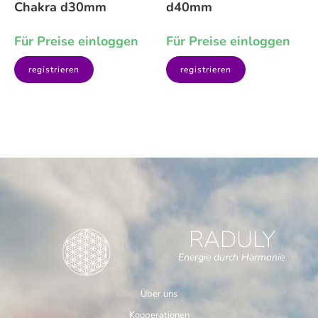
Chakra d30mm
d40mm
Für Preise einloggen
Für Preise einloggen
registrieren
registrieren
RADULY
Energie durch Harmonie
Über uns
Kooperationen