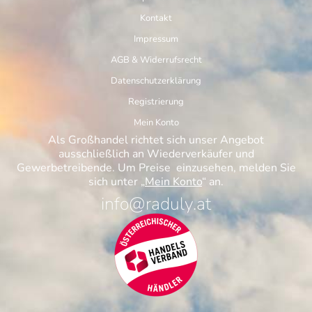
Kontakt
Impressum
AGB & Widerrufsrecht
Datenschutzerklärung
Registrierung
Mein Konto
Als Großhandel richtet sich unser Angebot
ausschließlich an Wiederverkäufer und
Gewerbetreibende. Um Preise einzusehen, melden Sie
sich unter „
Mein Konto
“ an.
info@raduly.at