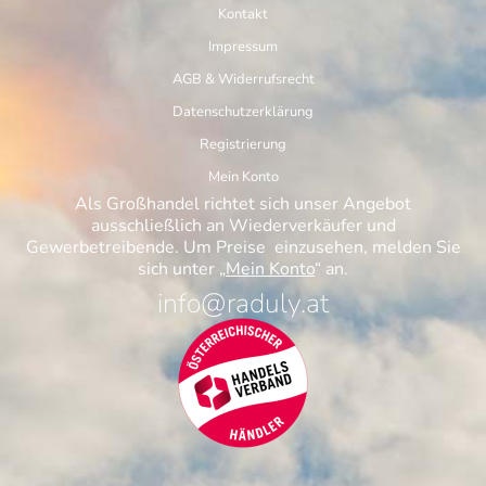
Kontakt
Impressum
AGB & Widerrufsrecht
Datenschutzerklärung
Registrierung
Mein Konto
Als Großhandel richtet sich unser Angebot
ausschließlich an Wiederverkäufer und
Gewerbetreibende. Um Preise einzusehen, melden Sie
sich unter „
Mein Konto
“ an.
info@raduly.at