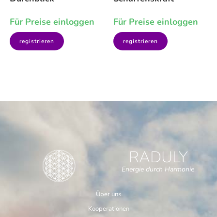
Für Preise einloggen
Für Preise einloggen
registrieren
registrieren
RADULY
Energie durch Harmonie
Über uns
Kooperationen