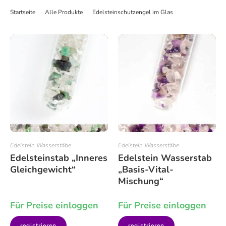
Startseite
>
Alle Produkte
>
Edelsteinschutzengel im Glas
>
Edelstein Schu
Edelstein Wasserstäbe
Edelstein Wasserstäbe
Edelsteinstab „Inneres
Edelstein Wasserstab
Gleichgewicht“
„Basis-Vital-
Mischung“
Für Preise einloggen
Für Preise einloggen
registrieren
registrieren